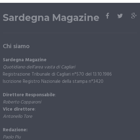
Sardegna Magazine
Chi siamo
Sardegna Magazine
Quotidiano dell’area vasta di Cagliari
Registrazione Tribunale di Cagliari n°570 del 13.10.1986
Iscrizione Registro Nazionale della stampa n°3420
Direttore Responsabile
:
Roberto Copparoni
Vice direttore
:
Antonello Tore
Redazione:
Paolo Piu