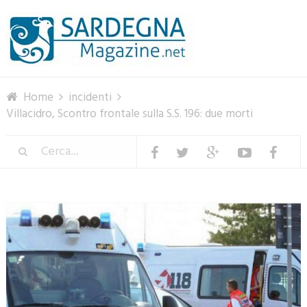
Menu
Home
incidenti
Villacidro, Scontro frontale sulla S.S. 196: due morti