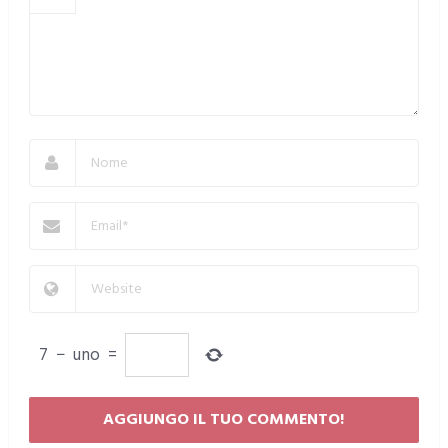
7
−
uno
=