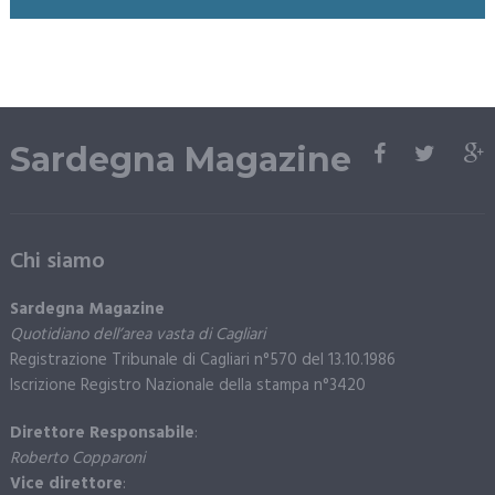
Sardegna Magazine
Chi siamo
Sardegna Magazine
Quotidiano dell’area vasta di Cagliari
Registrazione Tribunale di Cagliari n°570 del 13.10.1986
Iscrizione Registro Nazionale della stampa n°3420
Direttore Responsabile
:
Roberto Copparoni
Vice direttore
: