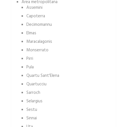
Area metropolitana
Assemini
Capoterra
Decimomannu
Elmas
Maracalagonis
Monserrato
Pirri
Pula
Quartu Sant'Elena
Quartucciu
Sarroch
Selargius
Sestu
Sinnai
Uta