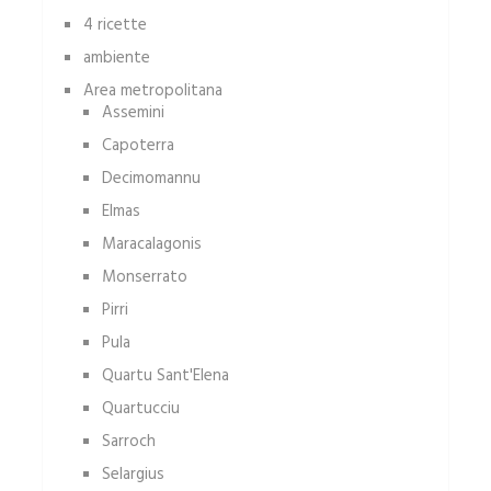
4 ricette
ambiente
Area metropolitana
Assemini
Capoterra
Decimomannu
Elmas
Maracalagonis
Monserrato
Pirri
Pula
Quartu Sant'Elena
Quartucciu
Sarroch
Selargius