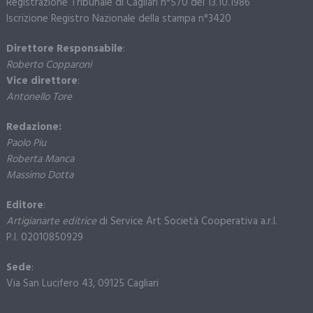
Registrazione Tribunale di Cagliari n°570 del 13.10.1986
Iscrizione Registro Nazionale della stampa n°3420
Direttore Responsabile
:
Roberto Copparoni
Vice direttore
:
Antonello Tore
Redazione:
Paolo Piu
Roberta Manca
Massimo Dotta
Editore
:
Artigianarte editrice
di Service Art Società Cooperativa a.r.l.
P.I. 02010850929
Sede
:
Via San Lucifero 43, 09125 Cagliari