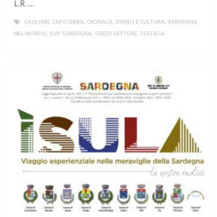
L.R. …
CAGLIARI
,
CAPOTERRA
,
CRONACA
,
EVENTI E CULTURA
,
SARDEGNA
NEL MONDO
,
SUD SARDEGNA
,
TERZO SETTORE
,
TESTATA
MORE