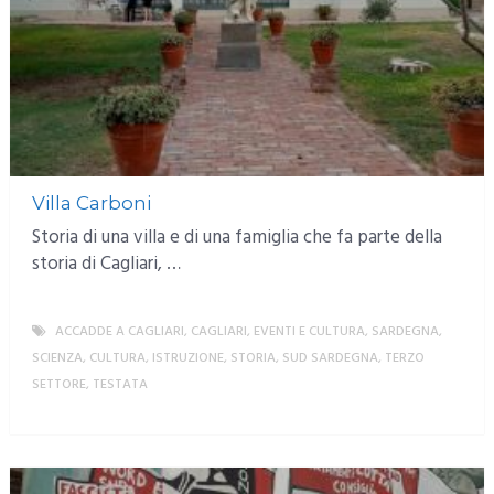
Villa Carboni
Storia di una villa e di una famiglia che fa parte della
storia di Cagliari, …
ACCADDE A CAGLIARI
,
CAGLIARI
,
EVENTI E CULTURA
,
SARDEGNA
,
SCIENZA, CULTURA, ISTRUZIONE
,
STORIA
,
SUD SARDEGNA
,
TERZO
SETTORE
,
TESTATA
MORE