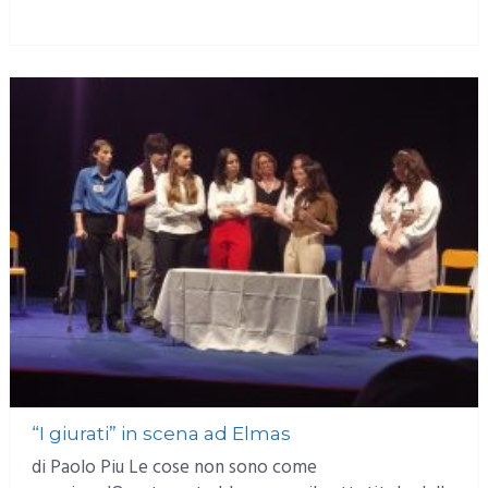
MORE
“I giurati” in scena ad Elmas
di Paolo Piu Le cose non sono come