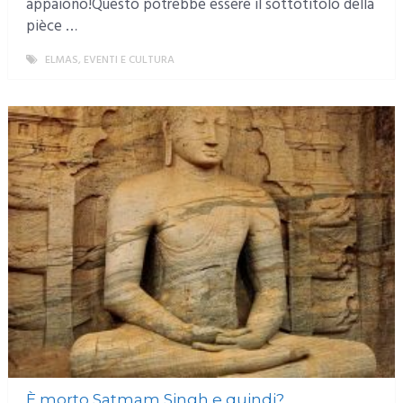
appaiono!Questo potrebbe essere il sottotitolo della
pièce …
ELMAS
,
EVENTI E CULTURA
MORE
È morto Satmam Singh e quindi?