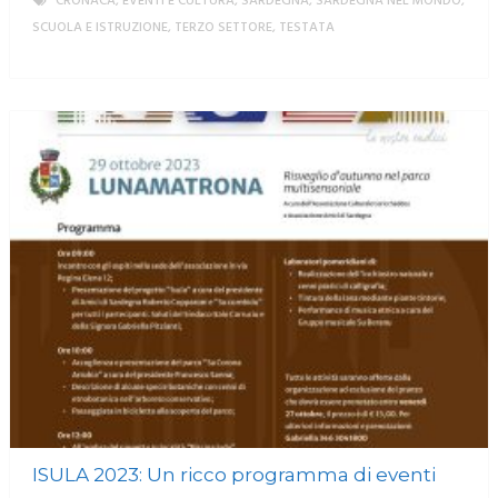
CRONACA
,
EVENTI E CULTURA
,
SARDEGNA
,
SARDEGNA NEL MONDO
,
SCUOLA E ISTRUZIONE
,
TERZO SETTORE
,
TESTATA
MORE
ISULA 2023: Un ricco programma di eventi