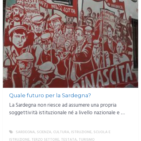
Quale futuro per la Sardegna?
La Sardegna non riesce ad assumere una propria
soggettività istituzionale né a livello nazionale e …
SARDEGNA
,
SCIENZA, CULTURA, ISTRUZIONE
,
SCUOLA E
ISTRUZIONE
,
TERZO SETTORE
,
TESTATA
,
TURISMO