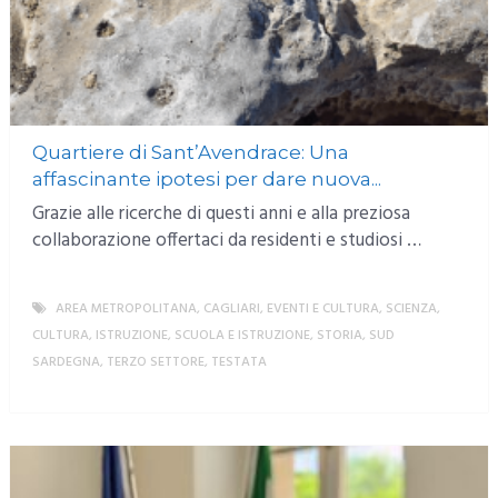
Quartiere di Sant’Avendrace: Una
affascinante ipotesi per dare nuova...
Grazie alle ricerche di questi anni e alla preziosa
collaborazione offertaci da residenti e studiosi …
AREA METROPOLITANA
,
CAGLIARI
,
EVENTI E CULTURA
,
SCIENZA,
CULTURA, ISTRUZIONE
,
SCUOLA E ISTRUZIONE
,
STORIA
,
SUD
SARDEGNA
,
TERZO SETTORE
,
TESTATA
MORE