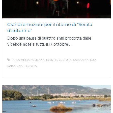
Grandi emozioni per il ritorno di “Serata
d’autunno”
Dopo una pausa di quattro anni prodotta dalle
vicende note a tutti, il 17 ottobre …
AREA METROPOLITANA
,
EVENTI E CULTURA
,
SARDEGNA
,
SUD
SARDEGNA
,
TESTATA
MORE