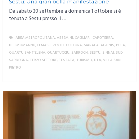
Sestu: Una gran bella manifestazione
Da sabato 30 settembre a domenica 1 ottobre si è
tenuta a Sestu presso il …
AREA METROPOLITANA
,
ASSEMINI
,
CAGLIARI
,
CAPOTERRA
,
DECIMOMANNU
,
ELMAS
,
EVENTI E CULTURA
,
MARACALAGONIS
,
PULA
,
QUARTU SANT'ELENA
,
QUARTUCCIU
,
SARROCH
,
SESTU
,
SINNAI
,
SUD
SARDEGNA
,
TERZO SETTORE
,
TESTATA
,
TURISMO
,
UTA
,
VILLA SAN
PIETRO
MORE