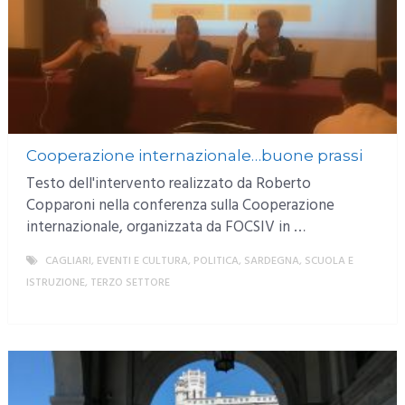
Cooperazione internazionale…buone prassi
Testo dell'intervento realizzato da Roberto
Copparoni nella conferenza sulla Cooperazione
internazionale, organizzata da FOCSIV in …
CAGLIARI
,
EVENTI E CULTURA
,
POLITICA
,
SARDEGNA
,
SCUOLA E
ISTRUZIONE
,
TERZO SETTORE
MORE