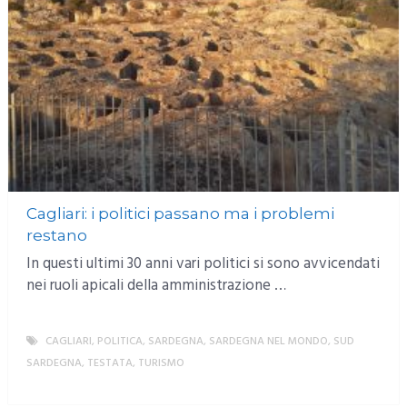
Cagliari: i politici passano ma i problemi
restano
In questi ultimi 30 anni vari politici si sono avvicendati
nei ruoli apicali della amministrazione …
CAGLIARI
,
POLITICA
,
SARDEGNA
,
SARDEGNA NEL MONDO
,
SUD
SARDEGNA
,
TESTATA
,
TURISMO
MORE