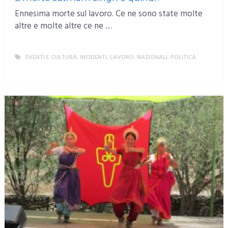
Ennesima morte sul lavoro. Ce ne sono state molte
altre e molte altre ce ne …
EVENTI E CULTURA
,
INCIDENTI
,
LAVORO
,
NAZIONALI
,
POLITICA
MORE