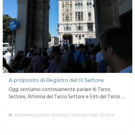
A proposito di Registro del III Settore
Oggi sentiamo continuamente parlare di Terzo
Settore, Riforma del Terzo Settore e Enti del Terzo …
ECONOMIA
,
LAVORO
,
NAZIONALI
,
TERZO SETTORE
,
TESTATA
MORE