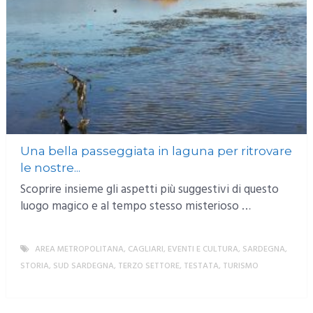
Una bella passeggiata in laguna per ritrovare
le nostre...
Scoprire insieme gli aspetti più suggestivi di questo
luogo magico e al tempo stesso misterioso …
AREA METROPOLITANA
,
CAGLIARI
,
EVENTI E CULTURA
,
SARDEGNA
,
STORIA
,
SUD SARDEGNA
,
TERZO SETTORE
,
TESTATA
,
TURISMO
MORE