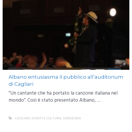
Albano entusiasma il pubblico all’auditorium
di Cagliari
“Un cantante che ha portato la canzone italiana nel
mondo”. Così è stato presentato Albano, …
CAGLIARI
,
EVENTI E CULTURA
,
SARDEGNA
MORE