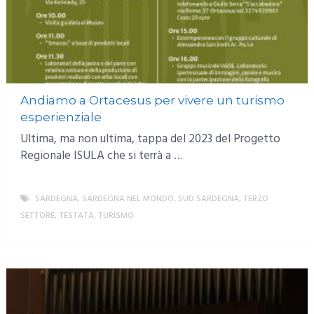
Andiamo a Ortacesus per vivere un turismo
esperienziale
Ultima, ma non ultima, tappa del 2023 del Progetto
Regionale ISULA che si terrà a …
SARDEGNA
,
SARDEGNA NEL MONDO
,
SUD SARDEGNA
,
TERZO
SETTORE
,
TESTATA
,
TURISMO
MORE