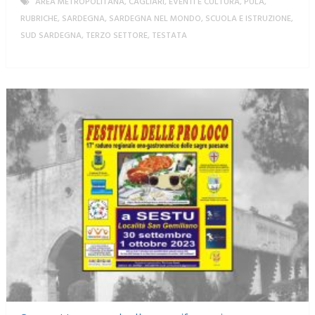
AREA METROPOLITANA
,
CAGLIARI
,
EVENTI E CULTURA
,
PULA
,
RUBRICHE
,
SARDEGNA
,
SARDEGNA NEL MONDO
,
SCUOLA E ISTRUZIONE
,
SUD SARDEGNA
,
TERZO SETTORE
,
TESTATA
MORE