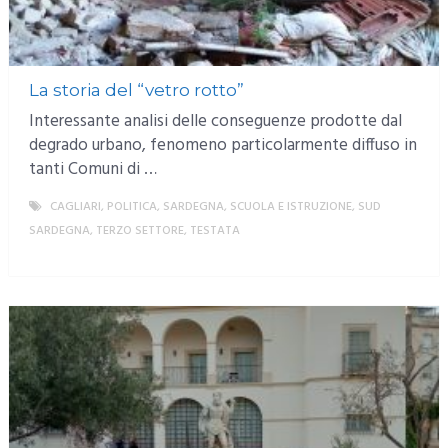
La storia del “vetro rotto”
Interessante analisi delle conseguenze prodotte dal
degrado urbano, fenomeno particolarmente diffuso in
tanti Comuni di …
CAGLIARI
,
POLITICA
,
SARDEGNA
,
SCUOLA E ISTRUZIONE
,
SUD
SARDEGNA
,
TERZO SETTORE
,
TESTATA
MORE