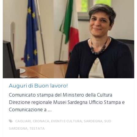
Auguri di Buon lavoro!
Comunicato stampa del Ministero della Cultura
Direzione regionale Musei Sardegna Ufficio Stampa e
Comunicazione a …
CAGLIARI
,
CRONACA
,
EVENTI E CULTURA
,
SARDEGNA
,
SUD
SARDEGNA
,
TESTATA
MORE