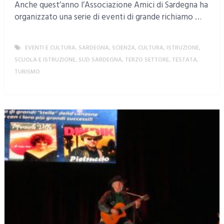
Anche quest’anno l’Associazione Amici di Sardegna ha
organizzato una serie di eventi di grande richiamo …
EVENTI E CULTURA
,
SARDEGNA
,
SCIENZA, CULTURA, ISTRUZIONE
,
SCUOLA E ISTRUZIONE
,
SUD SARDEGNA
,
TERZO SETTORE
,
TESTATA
,
TURISMO
MORE