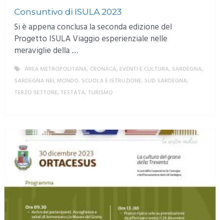
Consuntivo di ISULA 2023
Si è appena conclusa la seconda edizione del
Progetto ISULA Viaggio esperienziale nelle
meraviglie della …
AREA METROPOLITANA
,
CRONACA
,
EVENTI E CULTURA
,
SARDEGNA
,
SARDEGNA NEL MONDO
,
SCUOLA E ISTRUZIONE
,
SUD SARDEGNA
,
TERZO SETTORE
,
TESTATA
,
TURISMO
MORE