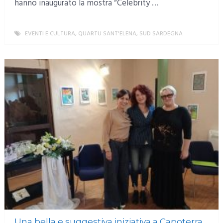
hanno inaugurato la mostra “Celebrity …
EVENTI E CULTURA
,
QUARTU SANT'ELENA
,
SUD SARDEGNA
MORE
Una bella e suggestiva iniziativa a Capoterra